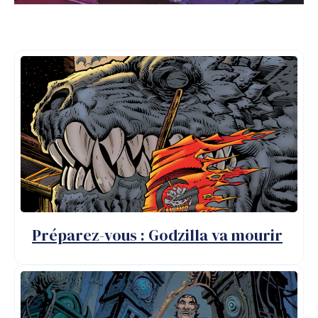
Balises
du
message :
#
anéké
#
Lapin
Cullen
#
presse
Préparez-vous : Godzilla va mourir
d'allumage
#
corde
de
déchirure