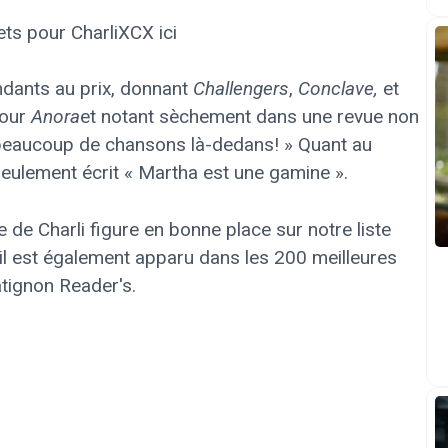
ets pour CharliXCX ici
ndants au prix, donnant
Challengers
,
Conclave,
et
pour
Anora
et notant sèchement dans une revue non
it beaucoup de chansons là-dedans! » Quant au
seulement écrit « Martha est une gamine ».
 de Charli figure en bonne place sur notre liste
il est également apparu dans les 200 meilleures
tignon Reader's.