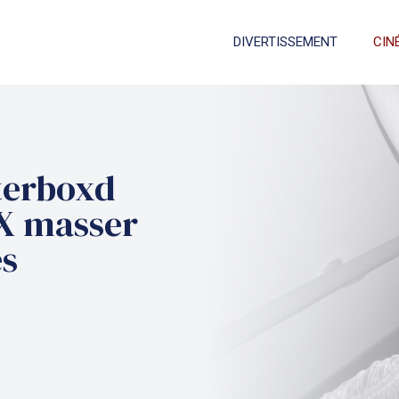
DIVERTISSEMENT
CIN
tterboxd
CX masser
es