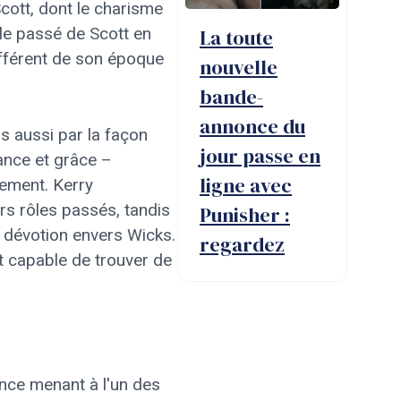
Scott, dont le charisme
le passé de Scott en
La toute
ifférent de son époque
nouvelle
bande-
annonce du
s aussi par la façon
jour passe en
ance et grâce –
ligne avec
tement. Kerry
s rôles passés, tandis
Punisher :
e dévotion envers Wicks.
regardez
t capable de trouver de
nce menant à l'un des