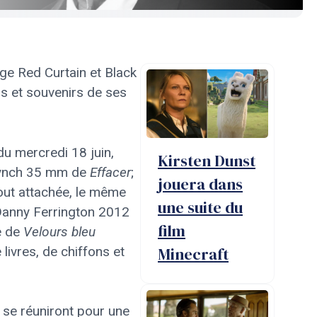
e Red Curtain et Black
s et souvenirs de ses
du mercredi 18 juin,
Kirsten Dunst
e Lynch 35 mm de
Effacer
;
jouera dans
out attachée, le même
une suite du
 Danny Ferrington 2012
film
e de
Velours bleu
ivres, de chiffons et
Minecraft
 se réuniront pour une