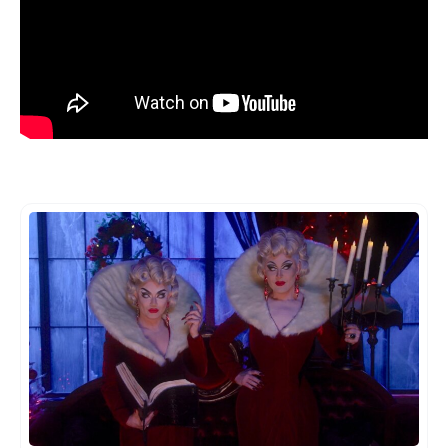
Balises
du
message :
#
nouvelles
d'horreur
#
netflix
#
des