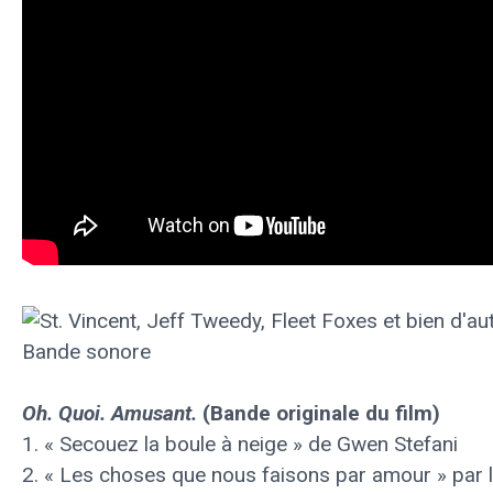
Oh. Quoi. Amusant.
(Bande originale du film)
1. « Secouez la boule à neige » de Gwen Stefani
2. « Les choses que nous faisons par amour » par l'o