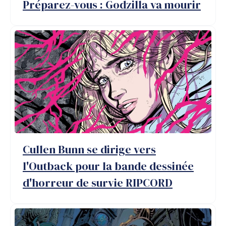
Préparez-vous : Godzilla va mourir
#
bandes
dessinées
d'horreur
#
Oni
Press
Cullen Bunn se dirige vers
l'Outback pour la bande dessinée
d'horreur de survie RIPCORD