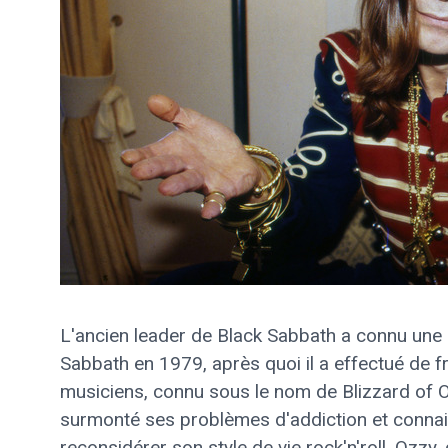
L'ancien leader de Black Sabbath a connu une 
Sabbath en 1979, après quoi il a effectué de
musiciens, connu sous le nom de Blizzard of Oz
surmonté ses problèmes d'addiction et connais
reconsidérer son style de vie rock'n'roll. Ozzy,