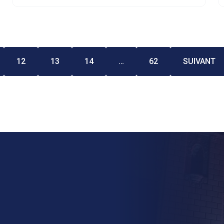
12
13
14
…
62
SUIVANT